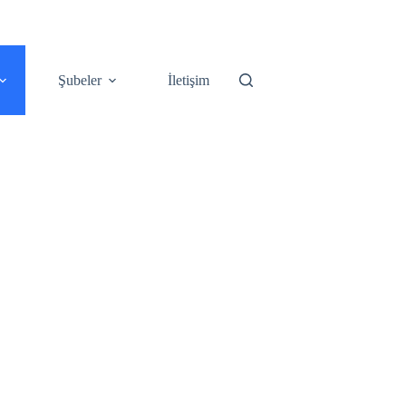
fitclinic.com
Şubeler
İletişim