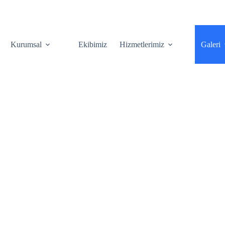
ultan/İstanbul
Göktürk
Bahçeşehir
Etiler
Cihangir
info@house
Kurumsal
Ekibimiz
Hizmetlerimiz
Galeri
ri