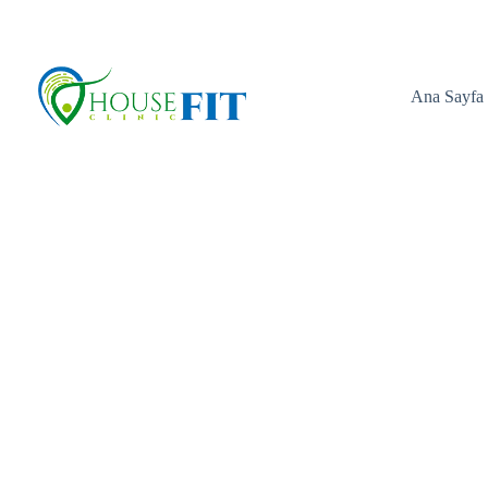
Göktürk Merkez Mahallesi Başdere Sokak No: 3/1 Eyüps
Ana Sayfa
Foto Galeri
Ana Sayfa
Foto Gale