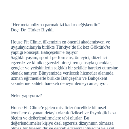
“Her metabolizma parmak izi kadar değişkendir.”
Doç. Dr. Türker Bıyıklı
House Fit Clinic, ülkemizin en önemli akademisyen ve
uygulayıcılarıyla birlikte Türkiye’de ilk kez Göktürk’te
yaptığı konsepti Bahçeşehir’e taşıyor.
Sağlıklı yaşam, sportif performans, önleyici, düzeltici
egzersiz ve klinik egzersizi birleştiren çatısıyla çocuklar,
gençler ve yetişkinlerin sağlıklı bir şekilde hareket etmesine
olanak tanıyor. Bünyemizde verilecek hizmetler alanında
uzman eğitmenlerle birlikte Bahçeşehir ve Bahçekent
sakinlerine kaliteli hareketi deneyimlemeyi amaçlıyor.
Neler yapıyoruz?
House Fit Clinic’e gelen misafirler öncelikle bilimsel
temellere dayanan detaylı olarak fiziksel ve fizyolojik bazı
ölçüm ve değerlendirmelere tabi olurlar. Bu
değerlendirmeler kişiye özel egzersiz dizaynının olmazsa
olmaz bir bileşenidir ve gerçek egzersiz ihtiyacını ve akut