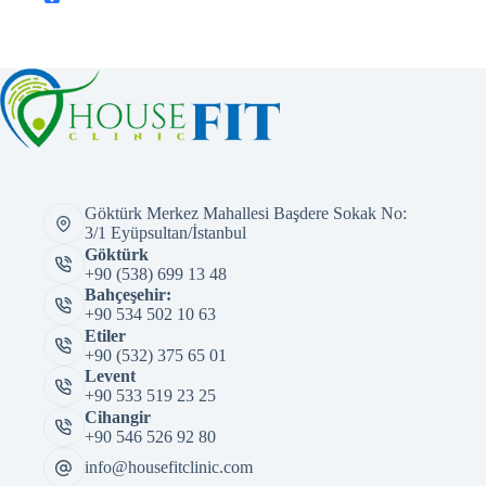
Göktürk Merkez Mahallesi Başdere Sokak No:
3/1 Eyüpsultan/İstanbul
Göktürk
+90 (538) 699 13 48
Bahçeşehir:
+90 534 502 10 63
Etiler
+90 (532) 375 65 01
Levent
+90 533 519 23 25
Cihangir
+90 546 526 92 80
info@housefitclinic.com