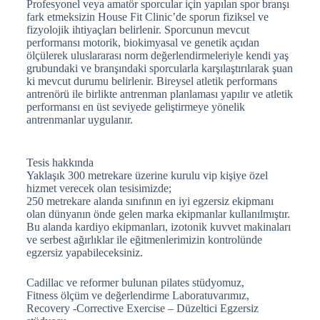
Profesyonel veya amatör sporcular için yapılan spor branşı
fark etmeksizin House Fit Clinic’de sporun fiziksel ve
fizyolojik ihtiyaçları belirlenir. Sporcunun mevcut
performansı motorik, biokimyasal ve genetik açıdan
ölçülerek uluslararası norm değerlendirmeleriyle kendi yaş
grubundaki ve branşındaki sporcularla karşılaştırılarak şuan
ki mevcut durumu belirlenir. Bireysel atletik performans
antrenörü ile birlikte antrenman planlaması yapılır ve atletik
performansı en üst seviyede geliştirmeye yönelik
antrenmanlar uygulanır.
Tesis hakkında
Yaklaşık 300 metrekare üzerine kurulu vip kişiye özel
hizmet verecek olan tesisimizde;
250 metrekare alanda sınıfının en iyi egzersiz ekipmanı
olan dünyanın önde gelen marka ekipmanlar kullanılmıştır.
Bu alanda kardiyo ekipmanları, izotonik kuvvet makinaları
ve serbest ağırlıklar ile eğitmenlerimizin kontrolünde
egzersiz yapabileceksiniz.
Cadillac ve reformer bulunan pilates stüdyomuz,
Fitness ölçüm ve değerlendirme Laboratuvarımız,
Recovery -Corrective Exercise – Düzeltici Egzersiz